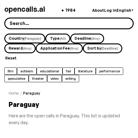
opencalls.ai
●
1984
About
Log In
English
▼
Country
Type
Deadline
(Paraguay)
(All)
(Any)
Reward
Application Fee
Sort by
(Any)
(Any)
(Deadline)
Reset
film
activism
educational
fair
literature
performance
speculative
theater
video
writing
Home
/
Paraguay
Paraguay
Here are the open calls in Paraguay. This list is updated
every day.