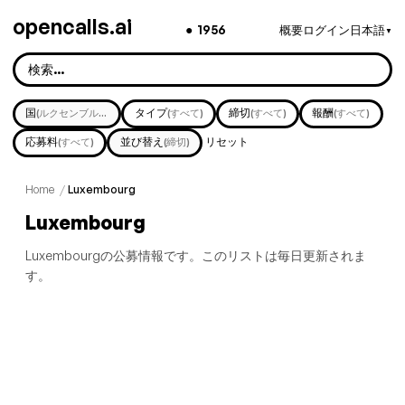
opencalls.ai
●
1956
概要
ログイン
日本語
▼
国
タイプ
締切
報酬
(ルクセンブルク)
(すべて)
(すべて)
(すべて)
応募料
並び替え
リセット
(すべて)
(締切)
Home
/
Luxembourg
Luxembourg
Luxembourgの公募情報です。このリストは毎日更新されま
す。