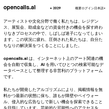
opencalls.ai
●
2029
概要
ログイン
日本語
▼
概要 - opencalls.ai
アーティストや文化分野で働く私たちは、レジデン
ス、展覧会、助成金などの資金付きの機会を探す終わ
りなきプロセスの中で、しばしば迷子になってしまい
ます。この状況に疲れ、圧倒された私たちは、自分た
ちなりの解決策をつくることにしました。
opencalls.ai は、インターネット上のアート関連の機
会を自動で収集し、AI を用いてひとつの検索可能なデ
ータベースとして整理する非営利のプラットフォーム
です。
私たちが開発したアルゴリズムにより、掲載情報を無
料かつ最新の状態に保ち、誰もが障壁やペイウォー
ル、侵入的な広告なしで新しい機会を探索できること
を目指しています。芸術的な可能性へのアクセスを、