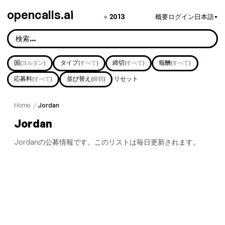
opencalls.ai
●
2013
概要
ログイン
日本語
▼
国
タイプ
締切
報酬
(ヨルダン)
(すべて)
(すべて)
(すべて)
応募料
並び替え
リセット
(すべて)
(締切)
Home
/
Jordan
Jordan
Jordanの公募情報です。このリストは毎日更新されます。