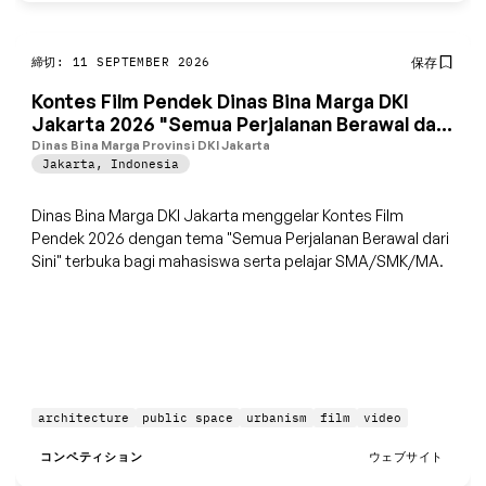
締切: 11 SEPTEMBER 2026
保存
Kontes Film Pendek Dinas Bina Marga DKI
Jakarta 2026 "Semua Perjalanan Berawal dari
Sini"
Dinas Bina Marga Provinsi DKI Jakarta
Jakarta
,
Indonesia
Dinas Bina Marga DKI Jakarta menggelar Kontes Film
Pendek 2026 dengan tema "Semua Perjalanan Berawal dari
Sini" terbuka bagi mahasiswa serta pelajar SMA/SMK/MA.
architecture
public space
urbanism
film
video
コンペティション
ウェブサイト