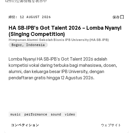
12件の公募情報を表示中
締切: 12 AUGUST 2026
保存
HA SB‑IPB's Got Talent 2026 – Lomba Nyanyi
(Singing Competition)
Himpunan Alumni Sekolah Bisnis IPB University (HA SB‑IPB)
Bogor
,
Indonesia
Lomba Nyanyi HA SB‑IPB's Got Talent 2026 adalah
kompetisi vokal daring terbuka bagi mahasiswa, dosen,
alumni, dan keluarga besar IPB University, dengan
pendaftaran gratis hingga 12 Agustus 2026.
music
performance
sound
video
コンペティション
ウェブサイト