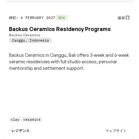
締切: 6 FEBRUARY 2027
保存
NEW
Backus Ceramics Residency Programs
Backus Ceramics
Canggu
,
Indonesia
Backus Ceramics in Canggu, Bali offers 3‑week and 6‑week
ceramic residencies with full studio access, personal
mentorship and settlement support.
clay
ceramics
レジデンス
ウェブサイト