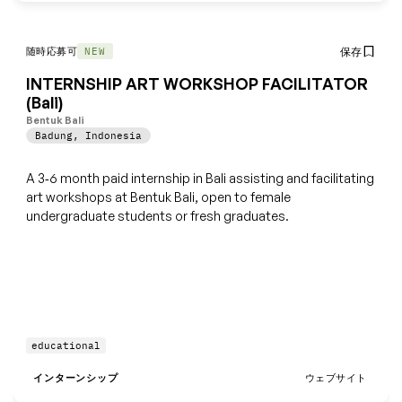
随時応募可
保存
NEW
INTERNSHIP ART WORKSHOP FACILITATOR
(Bali)
Bentuk Bali
Badung
,
Indonesia
A 3‑6 month paid internship in Bali assisting and facilitating
art workshops at Bentuk Bali, open to female
undergraduate students or fresh graduates.
educational
インターンシップ
ウェブサイト