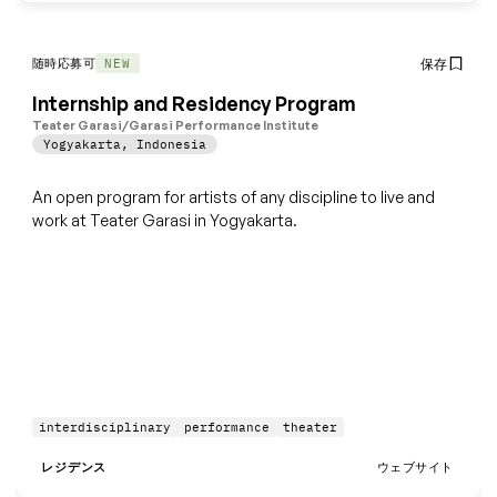
随時応募可
保存
NEW
Internship and Residency Program
Teater Garasi/Garasi Performance Institute
Yogyakarta
,
Indonesia
An open program for artists of any discipline to live and
work at Teater Garasi in Yogyakarta.
interdisciplinary
performance
theater
レジデンス
ウェブサイト