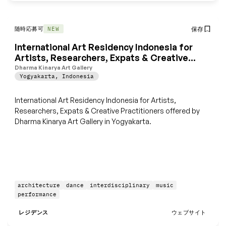
随時応募可
保存
NEW
International Art Residency Indonesia for
Artists, Researchers, Expats & Creative
Practitioners
Dharma Kinarya Art Gallery
Yogyakarta
,
Indonesia
International Art Residency Indonesia for Artists,
Researchers, Expats & Creative Practitioners offered by
Dharma Kinarya Art Gallery in Yogyakarta.
architecture
dance
interdisciplinary
music
performance
レジデンス
ウェブサイト