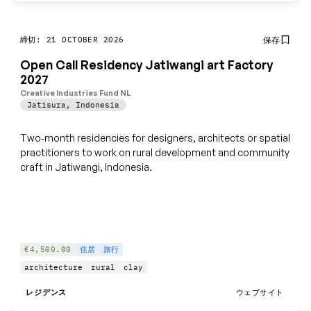
締切: 21 OCTOBER 2026
保存
Open Call Residency Jatiwangi art Factory
2027
Creative Industries Fund NL
Jatisura
,
Indonesia
Two‑month residencies for designers, architects or spatial
practitioners to work on rural development and community
craft in Jatiwangi, Indonesia.
€4,500.00
住居
旅行
architecture
rural
clay
レジデンス
ウェブサイト