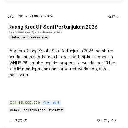
締切: 30 NOVEMBER 2026
保存
Ruang Kreatif Seni Pertunjukan 2026
Bakti Budaya Djarum Foundation
Jakarta
,
Indonesia
Program Ruang Kreatif Seni Pertunjukan 2026 membuka
pendaftaran bagi komunitas seni pertunjukan Indonesia
(WNI 18‑35) untuk mengirim proposal karya, dengan 13 tim
terpilih mendapatkan dana produksi, workshop, dan
mentoring.
IDR 35,000,000
住居
旅行
dance
performance
theater
レジデンス
ウェブサイト