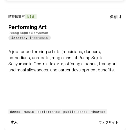
随時応募可
保存
NEW
Performing Art
Ruang Sejuta Senyuman
Jakarta
,
Indonesia
A job for performing artists (musicians, dancers,
comedians, acrobats, magicians) at Ruang Sejuta
Senyuman in Central Jakarta, offering a bonus, transport
and meal allowances, and career development benefits.
dance
music
performance
public space
theater
求人
ウェブサイト