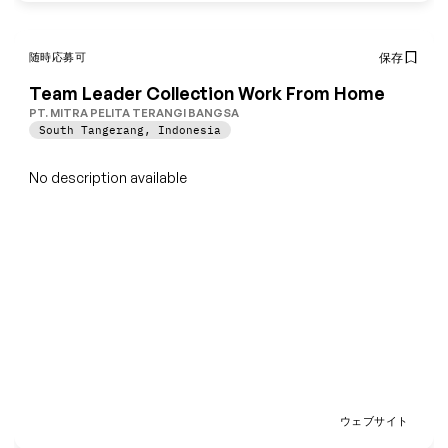
随時応募可
保存
Team Leader Collection Work From Home
PT. MITRA PELITA TERANGI BANGSA
South Tangerang
,
Indonesia
No description available
ウェブサイト