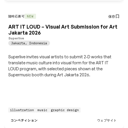
随時応募可
保存
NEW
ART IT LOUD – Visual Art Submission for Art
Jakarta 2026
Superlive
Jakarta
,
Indonesia
Superlive invites visual artists to submit 2‑D works that
translate music culture into visual form for the ART IT
LOUD program, with selected pieces shown at the
Supermusic booth during Art Jakarta 2026.
illustration
music
graphic design
コンペティション
ウェブサイト