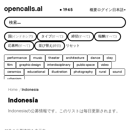
opencalls.ai
●
1945
概要
ログイン
日本語
▼
国
タイプ
締切
報酬
(インドネシア)
(すべて)
(すべて)
(すべて)
応募料
並び替え
リセット
(すべて)
(締切)
performance
music
theater
architecture
dance
clay
film
graphic design
interdisciplinary
public space
video
ceramics
educational
illustration
photography
rural
sound
urbanism
Home
/
Indonesia
Indonesia
Indonesiaの公募情報です。このリストは毎日更新されます。