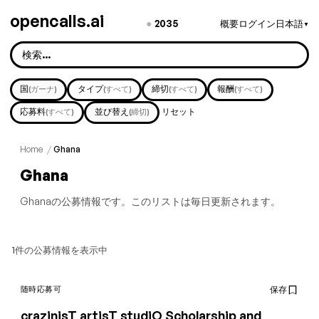
opencalls.ai
●
2035
概要
ログイン
日本語
▼
国
タイプ
締切
報酬
(ガーナ)
(すべて)
(すべて)
(すべて)
応募料
並び替え
リセット
(すべて)
(締切)
Home
/
Ghana
Ghana
Ghanaの公募情報です。このリストは毎日更新されます。
1件の公募情報を表示中
随時応募可
保存
crazinisT artisT studiO Scholarship and