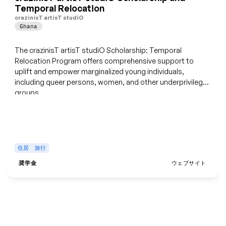
Temporal Relocation
crazinisT artisT studiO
Ghana
The crazinisT artisT studiO Scholarship: Temporal
Relocation Program offers comprehensive support to
uplift and empower marginalized young individuals,
including queer persons, women, and other underprivileged
groups.
住居
旅行
奨学金
ウェブサイト