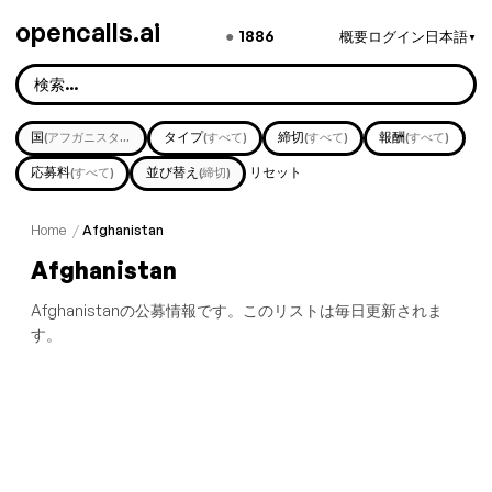
opencalls.ai
●
1886
概要
ログイン
日本語
▼
国
タイプ
締切
報酬
(アフガニスタン)
(すべて)
(すべて)
(すべて)
応募料
並び替え
リセット
(すべて)
(締切)
Home
/
Afghanistan
Afghanistan
Afghanistanの公募情報です。このリストは毎日更新されま
す。