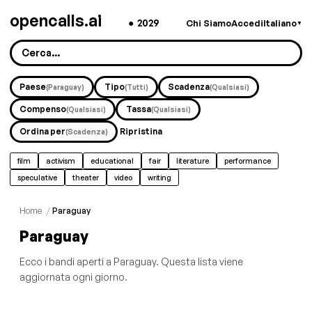
opencalls.ai
●
2029
Chi Siamo
Accedi
Italiano
▼
Paese
Tipo
Scadenza
(Paraguay)
(Tutti)
(Qualsiasi)
Compenso
Tassa
(Qualsiasi)
(Qualsiasi)
Ordina per
Ripristina
(Scadenza)
film
activism
educational
fair
literature
performance
speculative
theater
video
writing
Home
/
Paraguay
Paraguay
Ecco i bandi aperti a Paraguay. Questa lista viene
aggiornata ogni giorno.