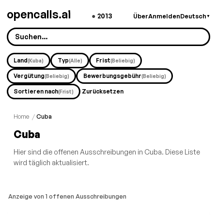
opencalls.ai
●
2013
Über
Anmelden
Deutsch
▼
Land
Typ
Frist
(Kuba)
(Alle)
(Beliebig)
Vergütung
Bewerbungsgebühr
(Beliebig)
(Beliebig)
Sortieren nach
Zurücksetzen
(Frist)
Home
/
Cuba
Cuba
Hier sind die offenen Ausschreibungen in Cuba. Diese Liste
wird täglich aktualisiert.
Anzeige von 1 offenen Ausschreibungen