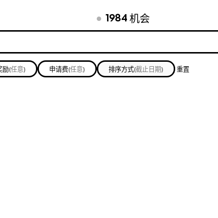
●
1984
机会
奖励
(任意)
申请费
(任意)
排序方式
(截止日期)
重置