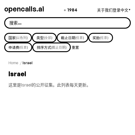
opencalls.ai
●
1984
关于我们
登录
中文
▼
国家
(以色列)
类型
(全部)
截止日期
(任意)
奖励
(任意)
申请费
(任意)
排序方式
(截止日期)
重置
Home
/
Israel
Israel
这里是Israel的公开征集。此列表每天更新。