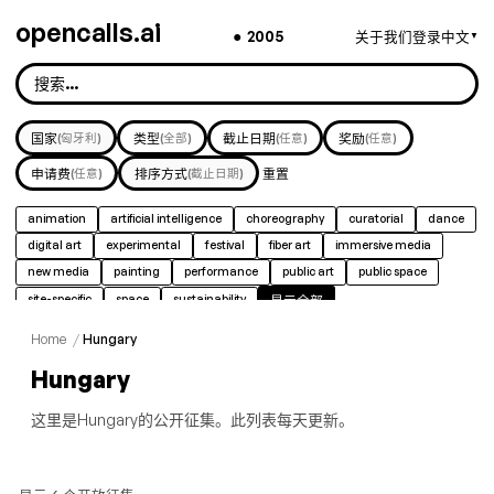
opencalls.ai
●
2005
关于我们
登录
中文
▼
国家
(匈牙利)
类型
(全部)
截止日期
(任意)
奖励
(任意)
申请费
(任意)
排序方式
(截止日期)
重置
animation
artificial intelligence
choreography
curatorial
dance
digital art
experimental
festival
fiber art
immersive media
new media
painting
performance
public art
public space
site-specific
space
sustainability
显示全部
Home
/
Hungary
Hungary
这里是Hungary的公开征集。此列表每天更新。