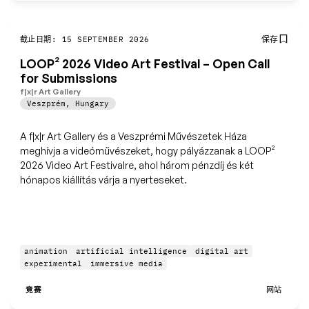
保存
截止日期: 15 SEPTEMBER 2026
LOOP² 2026 Video Art Festival – Open Call
for Submissions
f|x|r Art Gallery
Veszprém
,
Hungary
A f|x|r Art Gallery és a Veszprémi Művészetek Háza
meghívja a videóművészeket, hogy pályázzanak a LOOP²
2026 Video Art Festivalre, ahol három pénzdíj és két
hónapos kiállítás várja a nyerteseket.
animation
artificial intelligence
digital art
experimental
immersive media
竞赛
网站