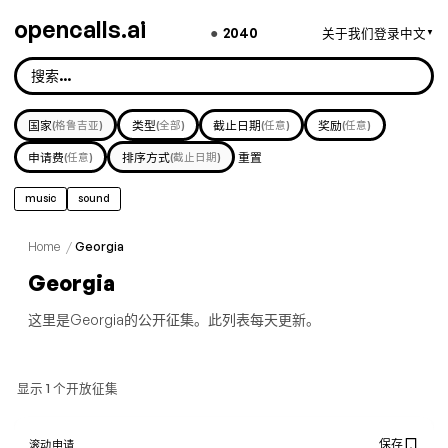
opencalls.ai
●
2040
关于我们
登录
中文
▼
国家
(格鲁吉亚)
类型
(全部)
截止日期
(任意)
奖励
(任意)
申请费
(任意)
排序方式
(截止日期)
重置
music
sound
Home
/
Georgia
Georgia
这里是Georgia的公开征集。此列表每天更新。
显示 1 个开放征集
保存
滚动申请