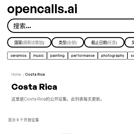
opencalls.ai
国家
(哥斯达黎加)
类型
(全部)
截止日期
(任意)
ceramics
music
painting
performance
photography
s
Home
/
Costa Rica
Costa Rica
这里是Costa Rica的公开征集。此列表每天更新。
显示 5 个开放征集