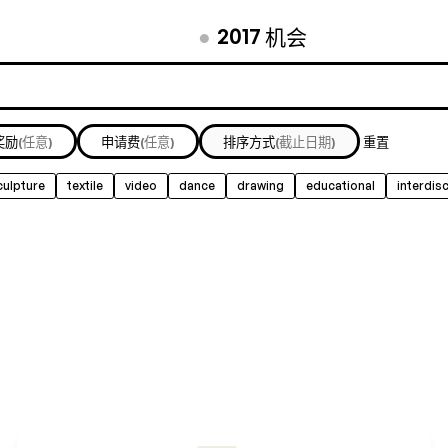
●
2017
机会
奖励
(任意)
申请费
(任意)
排序方式
(截止日期)
重置
culpture
textile
video
dance
drawing
educational
interdisc