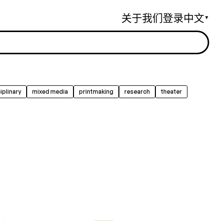
关于我们
登录
中文
▼
iplinary
mixed media
printmaking
research
theater