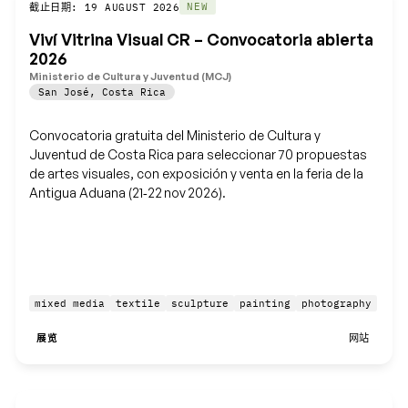
保存
NEW
截止日期: 19 AUGUST 2026
Viví Vitrina Visual CR – Convocatoria abierta
2026
Ministerio de Cultura y Juventud (MCJ)
San José
,
Costa Rica
Convocatoria gratuita del Ministerio de Cultura y
Juventud de Costa Rica para seleccionar 70 propuestas
de artes visuales, con exposición y venta en la feria de la
Antigua Aduana (21‑22 nov 2026).
mixed media
textile
sculpture
painting
photography
展览
网站