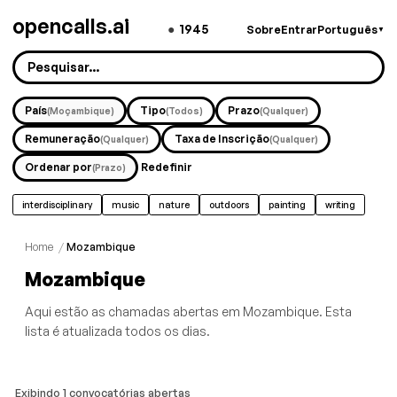
opencalls.ai
●
1945
Sobre
Entrar
Português
▼
País
Tipo
Prazo
(Moçambique)
(Todos)
(Qualquer)
Remuneração
Taxa de Inscrição
(Qualquer)
(Qualquer)
Ordenar por
Redefinir
(Prazo)
interdisciplinary
music
nature
outdoors
painting
writing
Home
/
Mozambique
Mozambique
Aqui estão as chamadas abertas em Mozambique. Esta
lista é atualizada todos os dias.
Exibindo 1 convocatórias abertas