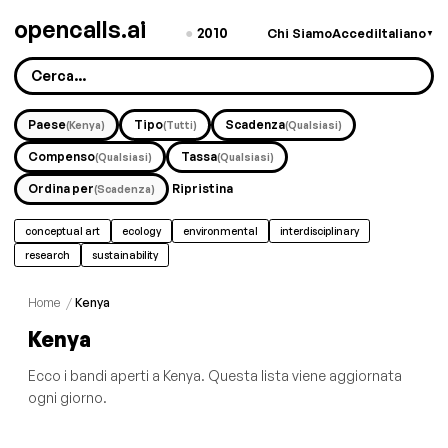
opencalls.ai
●
2010
Chi Siamo
Accedi
Italiano
▼
Paese
Tipo
Scadenza
(Kenya)
(Tutti)
(Qualsiasi)
Compenso
Tassa
(Qualsiasi)
(Qualsiasi)
Ordina per
Ripristina
(Scadenza)
conceptual art
ecology
environmental
interdisciplinary
research
sustainability
Home
/
Kenya
Kenya
Ecco i bandi aperti a Kenya. Questa lista viene aggiornata
ogni giorno.