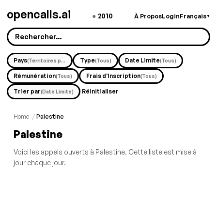
opencalls.ai
●
2010
À Propos
Login
Français
▼
Pays
Type
Date Limite
(Territoires palestiniens)
(Tous)
(Tous)
Rémunération
Frais d'Inscription
(Tous)
(Tous)
Trier par
Réinitialiser
(Date Limite)
Home
/
Palestine
Palestine
Voici les appels ouverts à Palestine. Cette liste est mise à
jour chaque jour.