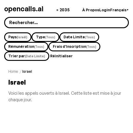
opencalls.ai
●
2035
À Propos
Login
Français
▼
Pays
Type
Date Limite
(Israël)
(Tous)
(Tous)
Rémunération
Frais d'Inscription
(Tous)
(Tous)
Trier par
Réinitialiser
(Date Limite)
Home
/
Israel
Israel
Voici les appels ouverts à Israel. Cette liste est mise à jour
chaque jour.