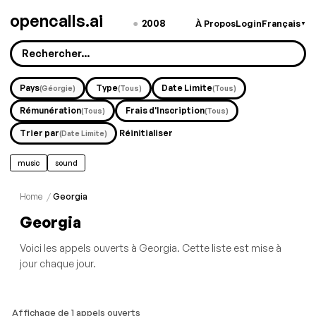
opencalls.ai
●
2008
À Propos
Login
Français
▼
Pays
Type
Date Limite
(Géorgie)
(Tous)
(Tous)
Rémunération
Frais d'Inscription
(Tous)
(Tous)
Trier par
Réinitialiser
(Date Limite)
music
sound
Home
/
Georgia
Georgia
Voici les appels ouverts à Georgia. Cette liste est mise à
jour chaque jour.
Affichage de 1 appels ouverts