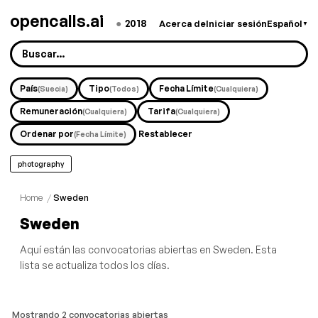
opencalls.ai
●
2018
Acerca de
Iniciar sesión
Español
▼
País
Tipo
Fecha Límite
(Suecia)
(Todos)
(Cualquiera)
Remuneración
Tarifa
(Cualquiera)
(Cualquiera)
Ordenar por
Restablecer
(Fecha Límite)
photography
Home
/
Sweden
Sweden
Aquí están las convocatorias abiertas en Sweden. Esta
lista se actualiza todos los días.
Mostrando 2 convocatorias abiertas