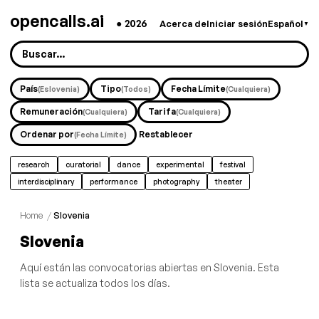
opencalls.ai
●
2026
Acerca de
Iniciar sesión
Español
▼
País
Tipo
Fecha Límite
(Eslovenia)
(Todos)
(Cualquiera)
Remuneración
Tarifa
(Cualquiera)
(Cualquiera)
Ordenar por
Restablecer
(Fecha Límite)
research
curatorial
dance
experimental
festival
interdisciplinary
performance
photography
theater
Home
/
Slovenia
Slovenia
Aquí están las convocatorias abiertas en Slovenia. Esta
lista se actualiza todos los días.