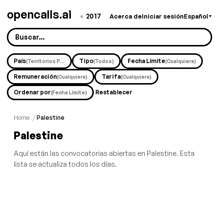
opencalls.ai
●
2017
Acerca de
Iniciar sesión
Español
▼
País
Tipo
Fecha Límite
(Territorios Palestinos)
(Todos)
(Cualquiera)
Remuneración
Tarifa
(Cualquiera)
(Cualquiera)
Ordenar por
Restablecer
(Fecha Límite)
Home
/
Palestine
Palestine
Aquí están las convocatorias abiertas en Palestine. Esta
lista se actualiza todos los días.