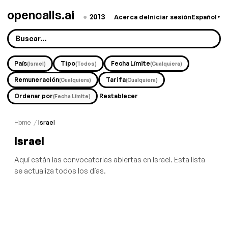
opencalls.ai
●
2013
Acerca de
Iniciar sesión
Español
▼
País
Tipo
Fecha Límite
(Israel)
(Todos)
(Cualquiera)
Remuneración
Tarifa
(Cualquiera)
(Cualquiera)
Ordenar por
Restablecer
(Fecha Límite)
Home
/
Israel
Israel
Aquí están las convocatorias abiertas en Israel. Esta lista
se actualiza todos los días.