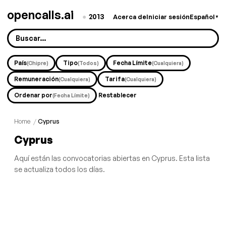
opencalls.ai
●
2013
Acerca de
Iniciar sesión
Español
▼
País
Tipo
Fecha Límite
(Chipre)
(Todos)
(Cualquiera)
Remuneración
Tarifa
(Cualquiera)
(Cualquiera)
Ordenar por
Restablecer
(Fecha Límite)
Home
/
Cyprus
Cyprus
Aquí están las convocatorias abiertas en Cyprus. Esta lista
se actualiza todos los días.