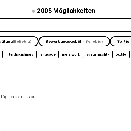
●
2005
Möglichkeiten
gütung
(Beliebig)
Bewerbungsgebühr
(Beliebig)
Sortie
interdisciplinary
language
metalwork
sustainability
textile
täglich aktualisiert.