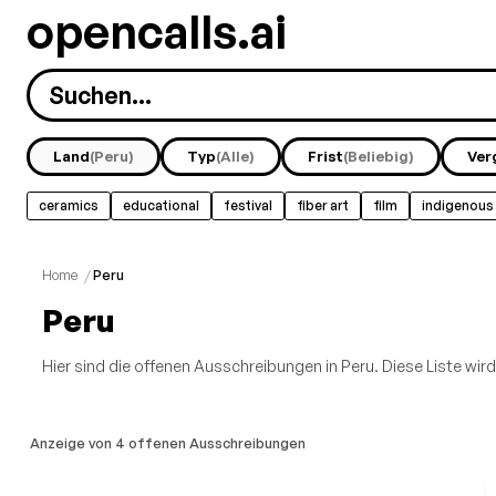
opencalls.ai
Land
(Peru)
Typ
(Alle)
Frist
(Beliebig)
Ver
ceramics
educational
festival
fiber art
film
indigenous
Home
/
Peru
Peru
Hier sind die offenen Ausschreibungen in Peru. Diese Liste wird 
Anzeige von 4 offenen Ausschreibungen