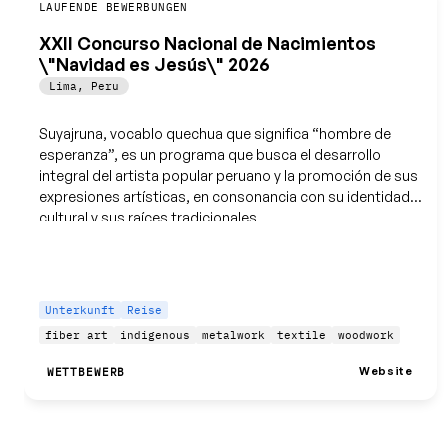
Speichern
LAUFENDE BEWERBUNGEN
XXII Concurso Nacional de Nacimientos
\"Navidad es Jesús\" 2026
Lima
,
Peru
Suyajruna, vocablo quechua que significa “hombre de
esperanza”, es un programa que busca el desarrollo
integral del artista popular peruano y la promoción de sus
expresiones artísticas, en consonancia con su identidad
cultural y sus raíces tradicionales.
Unterkunft
Reise
fiber art
indigenous
metalwork
textile
woodwork
Website
WETTBEWERB