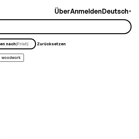
Über
Anmelden
Deutsch
▼
ren nach
(Frist)
Zurücksetzen
woodwork