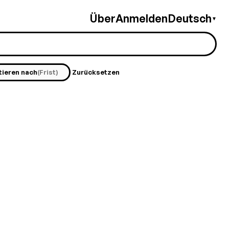
Über
Anmelden
Deutsch
▼
tieren nach
(Frist)
Zurücksetzen