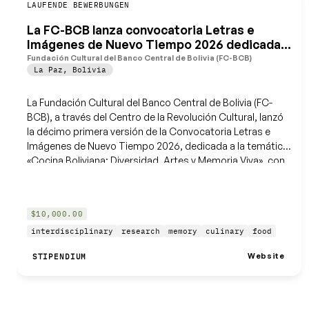
Speichern
LAUFENDE BEWERBUNGEN
La FC-BCB lanza convocatoria Letras e
Imágenes de Nuevo Tiempo 2026 dedicada a
la cocina boliviana
Fundación Cultural del Banco Central de Bolivia (FC-BCB)
La Paz
,
Bolivia
La Fundación Cultural del Banco Central de Bolivia (FC-
BCB), a través del Centro de la Revolución Cultural, lanzó
la décimo primera versión de la Convocatoria Letras e
Imágenes de Nuevo Tiempo 2026, dedicada a la temática
«Cocina Boliviana: Diversidad, Artes y Memoria Viva», con
el propósito de promover la reflexión, la investigación y la
creación artística en torno al patrimonio gastronómico
del país.
$10,000.00
interdisciplinary
research
memory
culinary
food
Website
STIPENDIUM