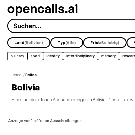
opencalls.ai
Land
(Bolivien)
Typ
(Alle)
Frist
(Beliebig)
culinary
food
identity
interdisciplinary
memory
resear
Home
/
Bolivia
Bolivia
Hier sind die offenen Ausschreibungen in Bolivia. Diese Liste wir
Anzeige von 1 offenen Ausschreibungen