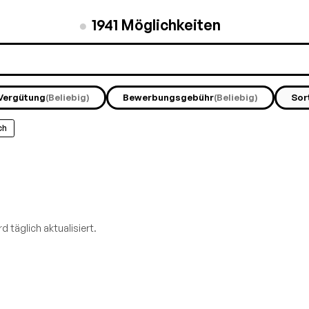
●
1941
Möglichkeiten
Vergütung
(Beliebig)
Bewerbungsgebühr
(Beliebig)
Sor
ch
d täglich aktualisiert.