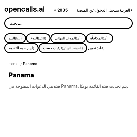
opencalls.ai
●
2035
العربية
تسجيل الدخول
عن المنصة
▼
المكافأة
الموعد النهائي
النوع
البلد
(أي)
(أي)
(الكل)
(بنما)
إعادة تعيين
ترتيب حسب
رسوم التقديم
(الموعد النهائي)
(أي)
Home
/
Panama
Panama
هذه هي الدعوات المفتوحة في Panama. يتم تحديث هذه القائمة يوميًا.