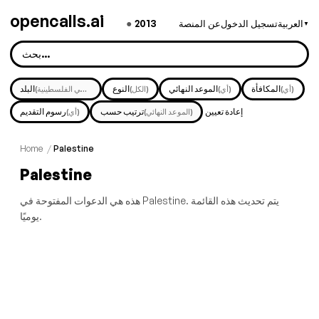
opencalls.ai
●
2013
العربية
تسجيل الدخول
عن المنصة
▼
المكافأة
الموعد النهائي
النوع
البلد
(أي)
(أي)
(الكل)
(الأراضي الفلسطينية)
إعادة تعيين
ترتيب حسب
رسوم التقديم
(الموعد النهائي)
(أي)
Home
/
Palestine
Palestine
هذه هي الدعوات المفتوحة في Palestine. يتم تحديث هذه القائمة
يوميًا.