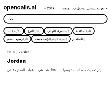
opencalls.ai
●
2017
العربية
تسجيل الدخول
عن المنصة
▼
المكافأة
الموعد النهائي
النوع
البلد
(أي)
(أي)
(الكل)
(الأردن)
إعادة تعيين
ترتيب حسب
رسوم التقديم
(الموعد النهائي)
(أي)
Home
/
Jordan
Jordan
هذه هي الدعوات المفتوحة في Jordan. يتم تحديث هذه القائمة يوميًا.