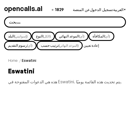
opencalls.ai
●
1829
العربية
تسجيل الدخول
عن المنصة
▼
المكافأة
الموعد النهائي
النوع
البلد
(أي)
(أي)
(الكل)
(إسواتيني)
إعادة تعيين
ترتيب حسب
رسوم التقديم
(الموعد النهائي)
(أي)
Home
/
Eswatini
Eswatini
هذه هي الدعوات المفتوحة في Eswatini. يتم تحديث هذه القائمة يوميًا.