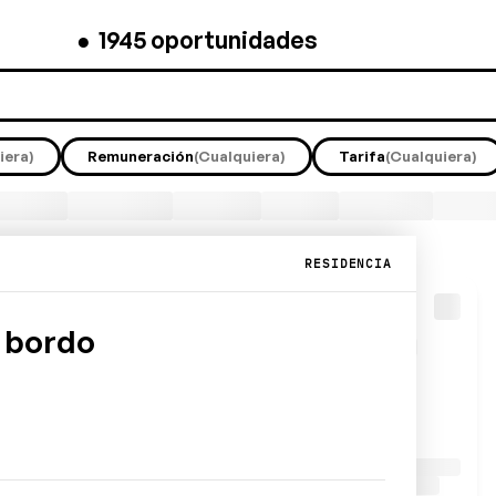
●
1945
oportunidades
iera)
Remuneración
(Cualquiera)
Tarifa
(Cualquiera)
RESIDENCIA
 bordo