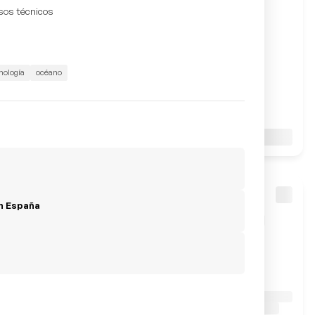
sos técnicos
cnología
océano
en España