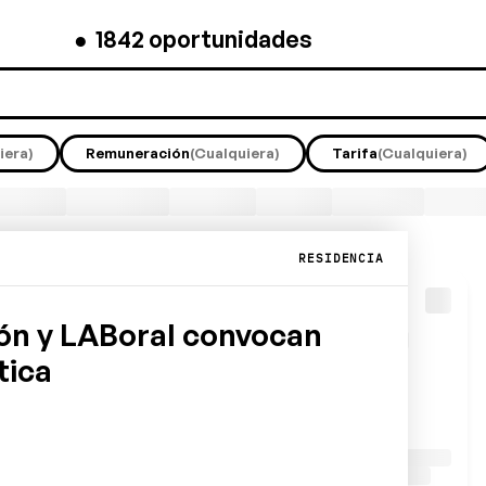
●
1842
oportunidades
iera)
Remuneración
(Cualquiera)
Tarifa
(Cualquiera)
RESIDENCIA
jón y LABoral convocan
tica