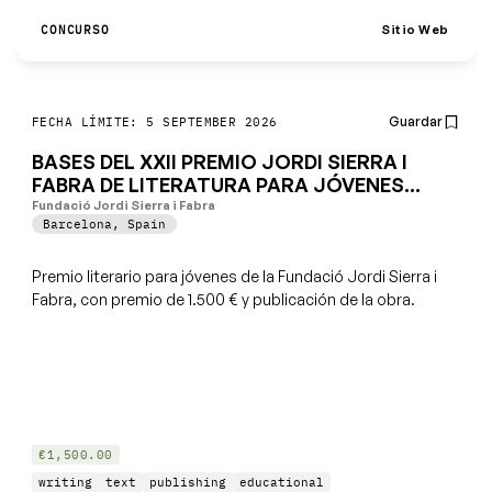
Sitio Web
CONCURSO
Guardar
FECHA LÍMITE: 5 SEPTEMBER 2026
BASES DEL XXII PREMIO JORDI SIERRA I
FABRA DE LITERATURA PARA JÓVENES
(Convocatoria para 2027)
Fundació Jordi Sierra i Fabra
Barcelona
,
Spain
Premio literario para jóvenes de la Fundació Jordi Sierra i
Fabra, con premio de 1.500 € y publicación de la obra.
€1,500.00
writing
text
publishing
educational