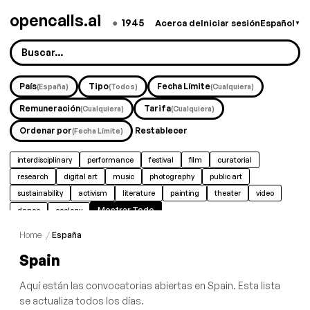
opencalls.ai
●
1945
Acerca de
Iniciar sesión
Español
▼
País
Tipo
Fecha Límite
(España)
(Todos)
(Cualquiera)
Remuneración
Tarifa
(Cualquiera)
(Cualquiera)
Ordenar por
Restablecer
(Fecha Límite)
interdisciplinary
performance
festival
film
curatorial
research
digital art
music
photography
public art
sustainability
activism
literature
painting
theater
video
Mostrar Todo
dance
ecology
Home
/
España
Spain
Aquí están las convocatorias abiertas en Spain. Esta lista
se actualiza todos los días.