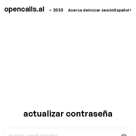
opencalls.ai
●
2035
Acerca de
Iniciar sesión
Español
▼
actualizar contraseña